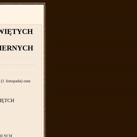
WIĘTYCH
IERNYCH
1 listopada) oraz
IĘTCH
ARŁYCH