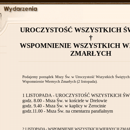
UROCZYSTOŚĆ WSZYSTKICH Ś
†
WSPOMNIENIE WSZYSTKICH W
ZMARŁYCH
Podajemy porządek Mszy Św. w Uroczystość Wszystkich Świętych (
Wspomnienie Wiernych Zmarłych (2 listopada).
1 LISTOPADA - UROCZYSTOŚĆ WSZYSTKICH ŚW
godz. 8.00 - Msza Św. w kościele w Drelowie
godz. 9.40 - Msza Św. w kaplicy w Żerocinie
godz.11.00 - Msza Św. na cmentarzu parafialnym
2 LISTOPADA - WSPOMNIENIE WSZYSTKICH WIERNYCH ZM