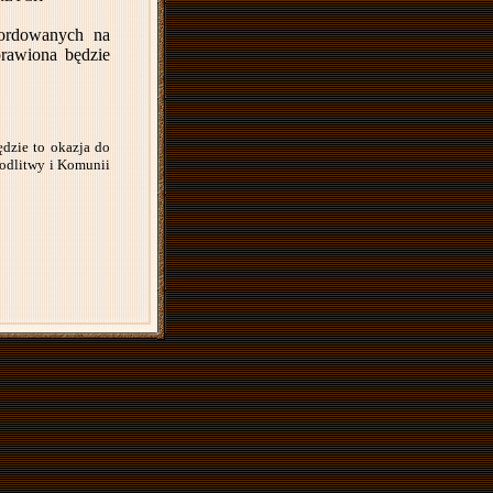
mordowanych na
prawiona będzie
dzie to okazja do
modlitwy i Komunii